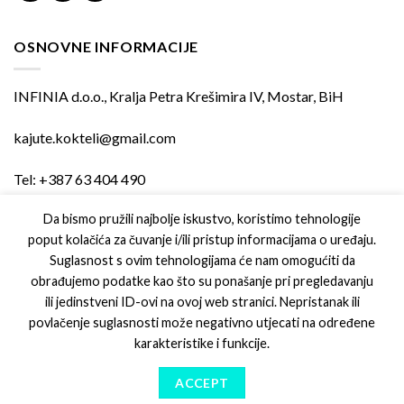
OSNOVNE INFORMACIJE
INFINIA d.o.o., Kralja Petra Krešimira IV, Mostar, BiH
kajute.kokteli@gmail.com
Tel: +387 63 404 490
Da bismo pružili najbolje iskustvo, koristimo tehnologije
poput kolačića za čuvanje i/ili pristup informacijama o uređaju.
PODRŠKA
Suglasnost s ovim tehnologijama će nam omogućiti da
obrađujemo podatke kao što su ponašanje pri pregledavanju
Uvjeti kupovine
ili jedinstveni ID-ovi na ovoj web stranici. Nepristanak ili
povlačenje suglasnosti može negativno utjecati na određene
Izjava o privatnosti
karakteristike i funkcije.
ACCEPT
Copyright 2026 ©
Digital Republic d.o.o.