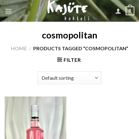
Skip
0
to
content
cosmopolitan
HOME
/
PRODUCTS TAGGED “COSMOPOLITAN”
FILTER