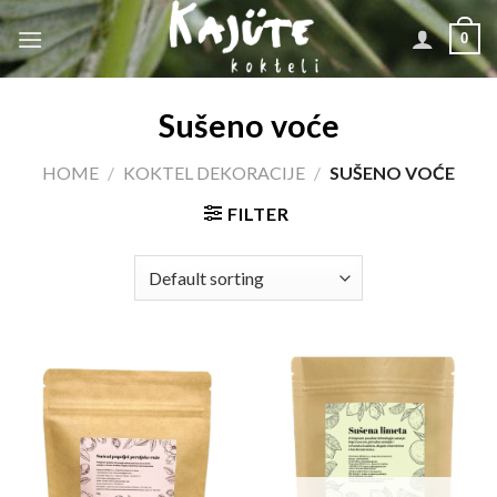
Skip
0
to
content
Sušeno voće
HOME
/
KOKTEL DEKORACIJE
/
SUŠENO VOĆE
FILTER