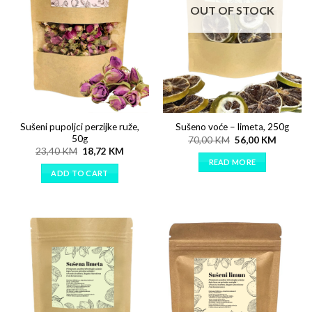
OUT OF STOCK
Sušeni pupoljci perzijke ruže,
Sušeno voće – limeta, 250g
50g
70,00
KM
56,00
KM
23,40
KM
18,72
KM
READ MORE
ADD TO CART