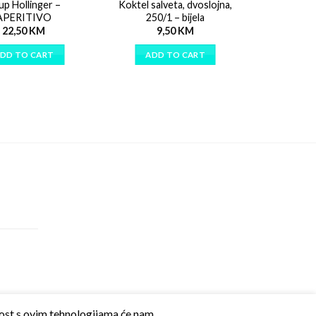
up Hollinger –
Koktel salveta, dvoslojna,
APERITIVO
250/1 – bijela
22,50
KM
9,50
KM
DD TO CART
ADD TO CART
snost s ovim tehnologijama će nam