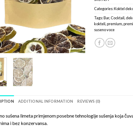
Categories:
Koktel deko
Tags:
Bar
,
Cocktail
,
dek
kokteli
,
premium
,
prem
suseno voce
IPTION
ADDITIONAL INFORMATION
REVIEWS (0)
no sušena limeta primjenom posebne tehnologije sušenja koja čuva 
nima i bez konzervansa.