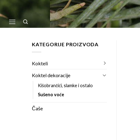
Skip
to
content
KATEGORIJE PROIZVODA
Kokteli
Koktel dekoracije
Kišobrančići, slamke i ostalo
Sušeno voće
Čaše