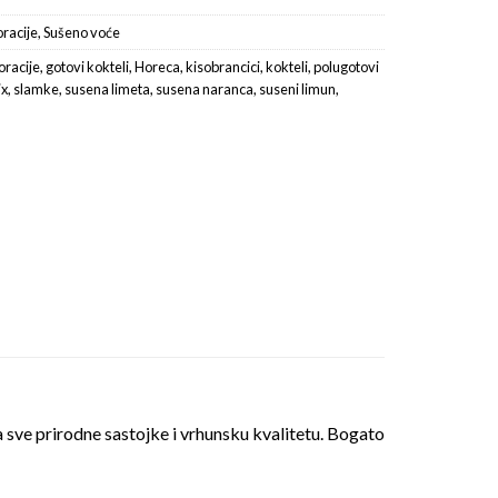
racije
,
Sušeno voće
oracije
,
gotovi kokteli
,
Horeca
,
kisobrancici
,
kokteli
,
polugotovi
ix
,
slamke
,
susena limeta
,
susena naranca
,
suseni limun
,
sve prirodne sastojke i vrhunsku kvalitetu. Bogato