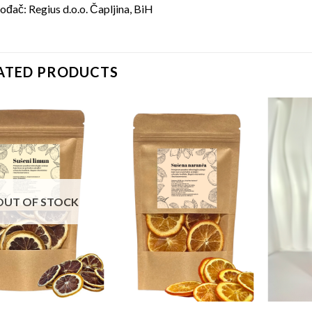
ođač: Regius d.o.o. Čapljina, BiH
ATED PRODUCTS
OUT OF STOCK