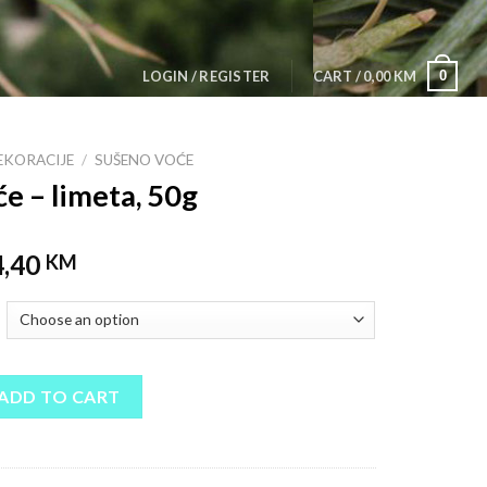
0
LOGIN / REGISTER
CART /
0,00
KM
EKORACIJE
/
SUŠENO VOĆE
e – limeta, 50g
4,40
KM
a, 50g quantity
ADD TO CART