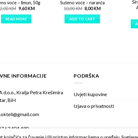
Sir
no voće – limun, 50g
Sušeno voće – naranča
2,00
KM
9,60
KM
10,00
KM
8,00
KM
READ MORE
ADD TO CART
A
VNE INFORMACIJE
PODRŠKA
 d.o.o., Kralja Petra Krešimira
Uvjeti kupovine
tar, BiH
Izjava o privatnosti
kokteli@gmail.com
87 63 404 490
t kolačića za čuvanje i/ili pristup informacijama o uređaju. Sugla