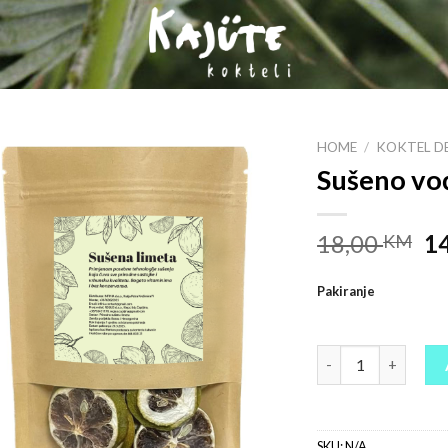
HOME
/
KOKTEL D
Sušeno voć
18,00
1
KM
Pakiranje
Sušeno voće - limet
SKU:
N/A