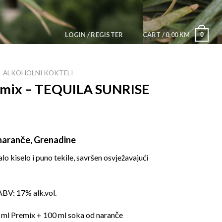
0
LOGIN / REGISTER
CART /
0,00
KM
ALKOHOLNI KOKTELI
emix – TEQUILA SUNRISE
 naranče, Grenadine
lo kiselo i puno tekile, savršen osvježavajući
ABV: 17% alk.vol.
 ml Premix + 100 ml soka od naranče