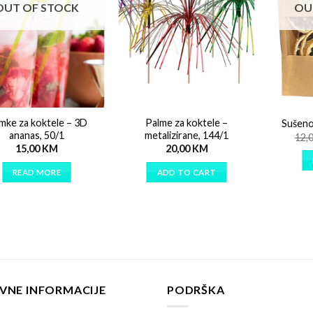
OUT OF STOCK
OU
mke za koktele – 3D
Palme za koktele –
Sušeno
ananas, 50/1
metalizirane, 144/1
12,
15,00
KM
20,00
KM
READ MORE
ADD TO CART
VNE INFORMACIJE
PODRŠKA