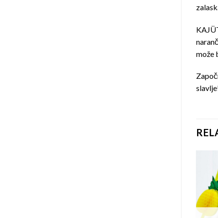
zalask
KAJÜTE
naranč
može b
Započn
slavlje
REL