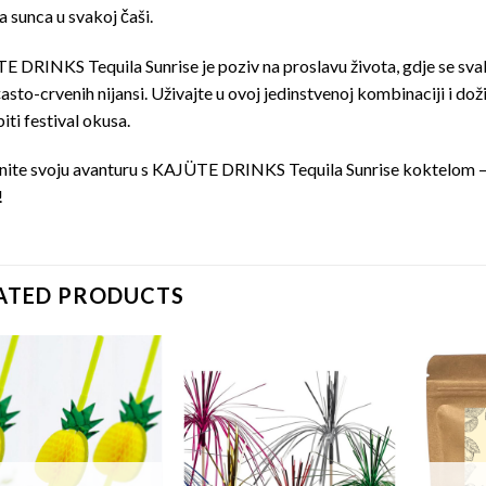
a sunca u svakoj čaši.
 DRINKS Tequila Sunrise je poziv na proslavu života, gdje se svak
asto-crvenih nijansi. Uživajte u ovoj jedinstvenoj kombinaciji i doži
iti festival okusa.
ite svoju avanturu s KAJÜTE DRINKS Tequila Sunrise koktelom – jer
!
ATED PRODUCTS