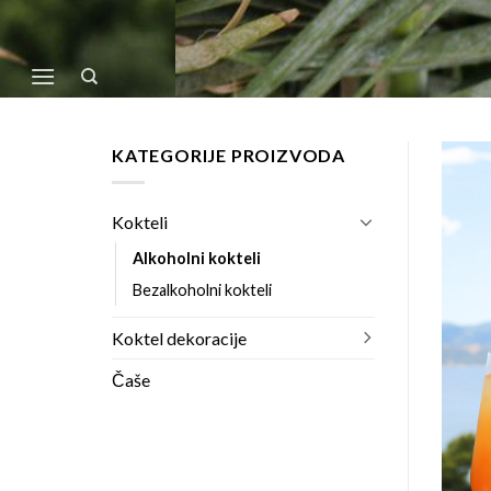
Skip
to
content
KATEGORIJE PROIZVODA
Kokteli
Alkoholni kokteli
Bezalkoholni kokteli
Koktel dekoracije
Čaše