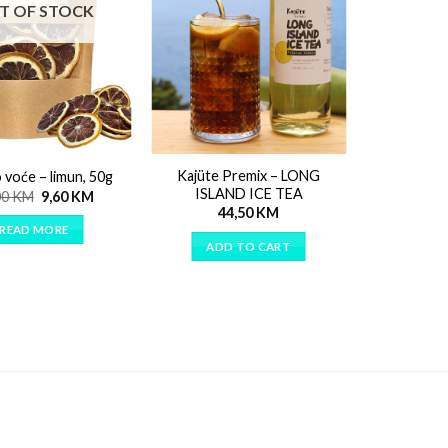
T OF STOCK
Kajüte Premix – LONG
 voće – limun, 50g
ISLAND ICE TEA
00
KM
9,60
KM
44,50
KM
READ MORE
ADD TO CART