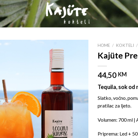
HOME
/
KOKTELI
/
Kajüte Pr
44,50
KM
Tequila, sok od
Slatko, voćno, poma
pratilac za ljeto.
Volumen: 700 ml | 
Priprema: Led + 50