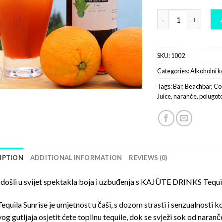
Kajüte Premix - T
SKU:
1002
Categories:
Alkoholni k
Tags:
Bar
,
Beachbar
,
Co
Juice
,
naranče
,
polugoto
IPTION
ADDITIONAL INFORMATION
REVIEWS (0)
ošli u svijet spektakla boja i uzbuđenja s KAJÜTE DRINKS Tequi
equila Sunrise je umjetnost u čaši, s dozom strasti i senzualnosti k
og gutljaja osjetit ćete toplinu tequile, dok se svježi sok od naran