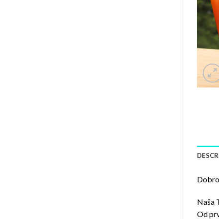
DESCR
Dobrod
Naša T
Od prv