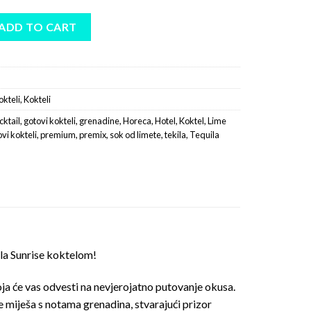
EQUILA SUNRISE quantity
ADD TO CART
okteli
,
Kokteli
cktail
,
gotovi kokteli
,
grenadine
,
Horeca
,
Hotel
,
Koktel
,
Lime
vi kokteli
,
premium
,
premix
,
sok od limete
,
tekila
,
Tequila
la Sunrise koktelom!
oja će vas odvesti na nevjerojatno putovanje okusa.
če miješa s notama grenadina, stvarajući prizor