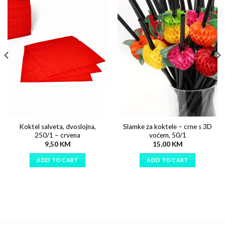
Koktel salveta, dvoslojna,
Slamke za koktele – crne s 3D
250/1 – crvena
voćem, 50/1
9,50
KM
15,00
KM
ADD TO CART
ADD TO CART