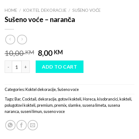
HOME
/
KOKTEL DEKORACIJE
/
SUŠENO VOĆE
Sušeno voće – naranča
10,00
8,00
KM
KM
Sušeno voće - naranča quantity
ADD TO CART
Categories:
Koktel dekoracije
,
Sušeno voće
Tags:
Bar
,
Cocktail
,
dekoracije
,
gotovi kokteli
,
Horeca
,
kisobrancici
,
kokteli
,
polugotovi kokteli
,
premium
,
premix
,
slamke
,
susena limeta
,
susena
naranca
,
suseni limun
,
suseno voce