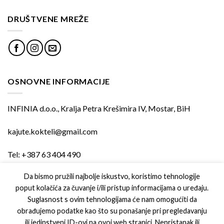
DRUŠTVENE MREŽE
OSNOVNE INFORMACIJE
INFINIA d.o.o., Kralja Petra Krešimira IV, Mostar, BiH
kajute.kokteli@gmail.com
Tel: +387 63 404 490
Da bismo pružili najbolje iskustvo, koristimo tehnologije
poput kolačića za čuvanje i/ili pristup informacijama o uređaju.
PODRŠKA
Suglasnost s ovim tehnologijama će nam omogućiti da
obrađujemo podatke kao što su ponašanje pri pregledavanju
Uvjeti kupovine
ili jedinstveni ID-ovi na ovoj web stranici. Nepristanak ili