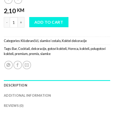
2,10
KM
Slamke za koktele - crne, 100/1 quantity
ADD TO CART
Categories:
Kišobrančići, slamke i ostalo
,
Koktel dekoracije
Tags:
Bar
,
Cocktail
,
dekoracije
,
gotovi kokteli
,
Horeca
,
kokteli
,
polugotovi
kokteli
,
premium
,
premix
,
slamke
DESCRIPTION
ADDITIONAL INFORMATION
REVIEWS (0)