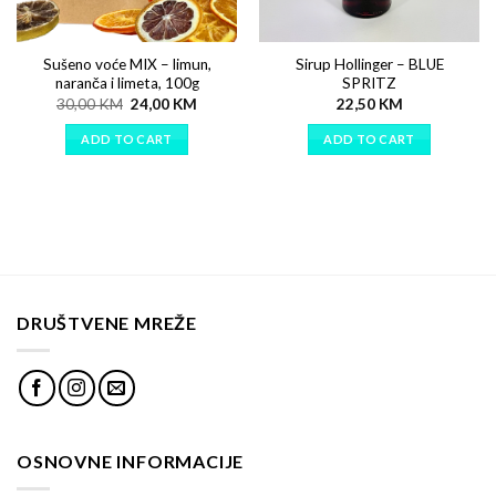
Sušeno voće MIX – limun,
Sirup Hollinger – BLUE
naranča i limeta, 100g
SPRITZ
30,00
KM
24,00
KM
22,50
KM
ADD TO CART
ADD TO CART
DRUŠTVENE MREŽE
OSNOVNE INFORMACIJE