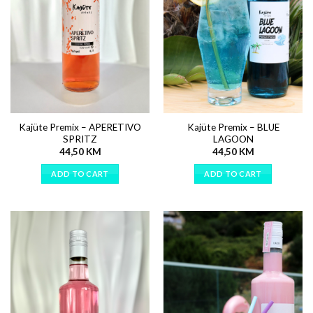
Kajüte Premix – APERETIVO
Kajüte Premix – BLUE
SPRITZ
LAGOON
44,50
KM
44,50
KM
ADD TO CART
ADD TO CART