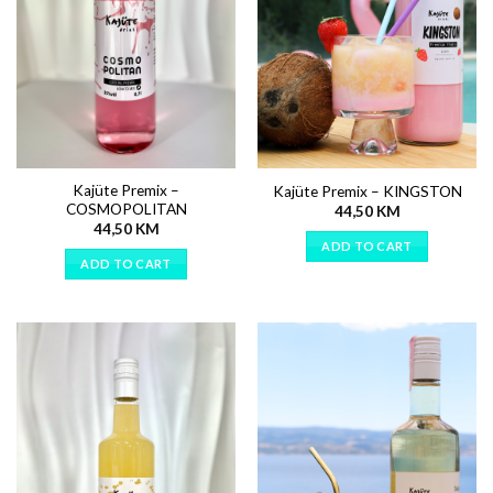
Kajüte Premix –
Kajüte Premix – KINGSTON
COSMOPOLITAN
44,50
KM
44,50
KM
ADD TO CART
ADD TO CART