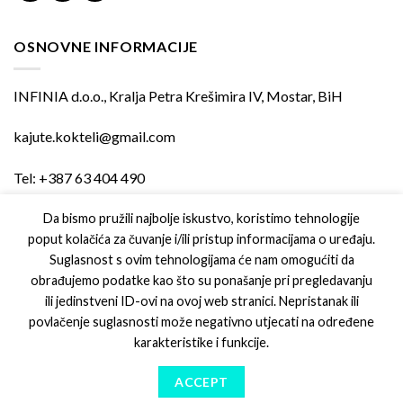
OSNOVNE INFORMACIJE
INFINIA d.o.o., Kralja Petra Krešimira IV, Mostar, BiH
kajute.kokteli@gmail.com
Tel: +387 63 404 490
Da bismo pružili najbolje iskustvo, koristimo tehnologije
poput kolačića za čuvanje i/ili pristup informacijama o uređaju.
PODRŠKA
Suglasnost s ovim tehnologijama će nam omogućiti da
obrađujemo podatke kao što su ponašanje pri pregledavanju
Uvjeti kupovine
ili jedinstveni ID-ovi na ovoj web stranici. Nepristanak ili
povlačenje suglasnosti može negativno utjecati na određene
Izjava o privatnosti
karakteristike i funkcije.
ACCEPT
Copyright 2026 ©
Digital Republic d.o.o.