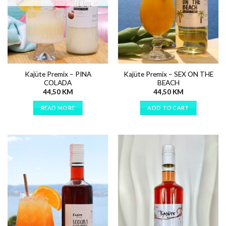
Kajüte Premix – PINA
Kajüte Premix – SEX ON THE
COLADA
BEACH
44,50
KM
44,50
KM
READ MORE
ADD TO CART