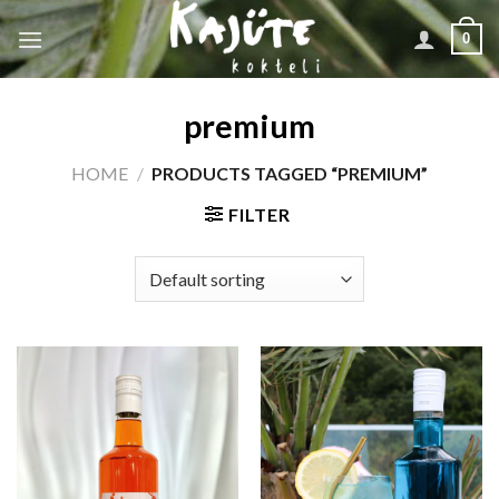
Skip
0
to
content
premium
HOME
/
PRODUCTS TAGGED “PREMIUM”
FILTER