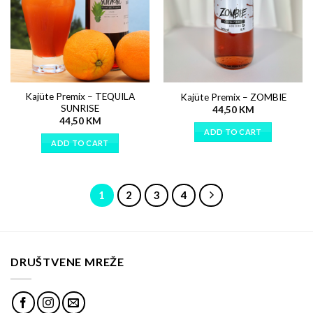
Kajüte Premix – TEQUILA
Kajüte Premix – ZOMBIE
SUNRISE
44,50
KM
44,50
KM
ADD TO CART
ADD TO CART
1
2
3
4
DRUŠTVENE MREŽE