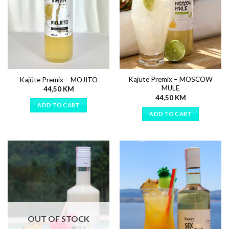
Kajüte Premix – MOSCOW
Kajüte Premix – MOJITO
MULE
44,50
KM
44,50
KM
ADD TO CART
ADD TO CART
OUT OF STOCK