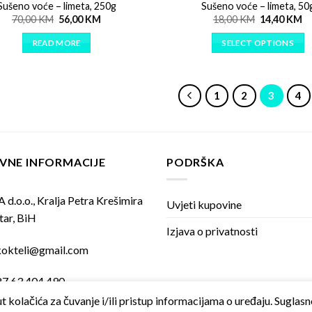
Sušeno voće – limeta, 250g
Sušeno voće – limeta, 50
70,00
KM
56,00
KM
18,00
KM
14,40
KM
READ MORE
SELECT OPTIONS
1
2
3
4
VNE INFORMACIJE
PODRŠKA
 d.o.o., Kralja Petra Krešimira
Uvjeti kupovine
tar, BiH
Izjava o privatnosti
kokteli@gmail.com
87 63 404 490
t kolačića za čuvanje i/ili pristup informacijama o uređaju. Sugla