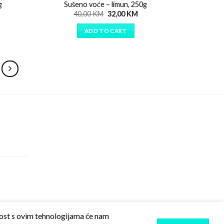
g
Sušeno voće – limun, 250g
40,00
KM
32,00
KM
ADD TO CART
snost s ovim tehnologijama će nam