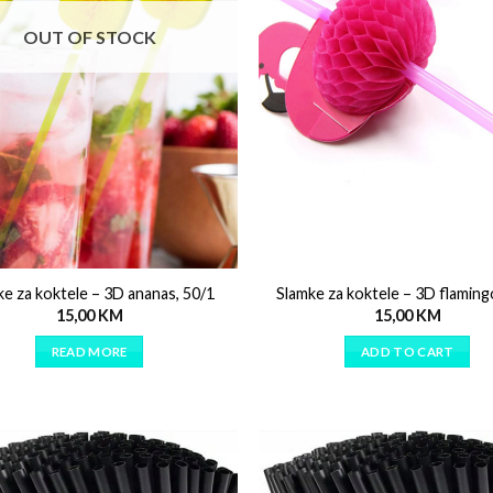
OUT OF STOCK
ke za koktele – 3D ananas, 50/1
Slamke za koktele – 3D flaming
15,00
KM
15,00
KM
READ MORE
ADD TO CART