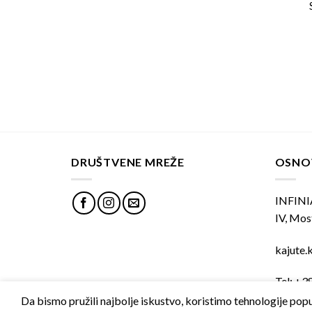
DRUŠTVENE MREŽE
OSNO
INFINIA
IV, Mos
kajute.
Tel: +3
Da bismo pružili najbolje iskustvo, koristimo tehnologije popu