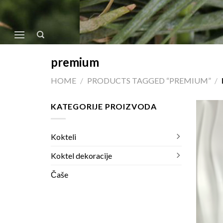
Skip
to
content
premium
HOME
/
PRODUCTS TAGGED “PREMIUM”
/
KATEGORIJE PROIZVODA
Kokteli
Koktel dekoracije
Čaše