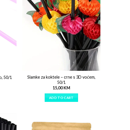
Slamke za koktele – crne s 3D voćem,
o, 50/1
50/1
15,00
KM
ADD TO CART