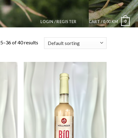
0
LOGIN / REGISTER
CART /
0,00
KM
5–36 of 40 results