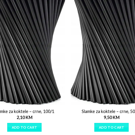
amke za koktele – crne, 100/1
Slamke za koktele – crne, 5
2,10
KM
9,50
KM
ADD TO CART
ADD TO CART