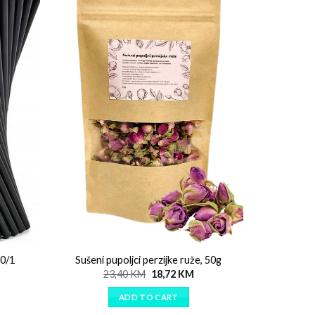
00/1
Sušeni pupoljci perzijke ruže, 50g
23,40
KM
18,72
KM
ADD TO CART