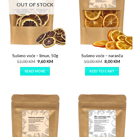
OUT OF STOCK
Sušeno voće – limun, 50g
Sušeno voće – naranča
12,00
KM
9,60
KM
10,00
KM
8,00
KM
READ MORE
ADD TO CART