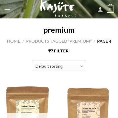
Skip
0
to
content
premium
HOME
/
PRODUCTS TAGGED “PREMIUM”
/
PAGE 4
FILTER