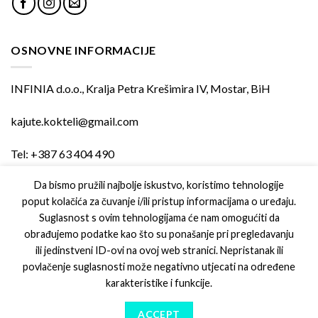
OSNOVNE INFORMACIJE
INFINIA d.o.o., Kralja Petra Krešimira IV, Mostar, BiH
kajute.kokteli@gmail.com
Tel: +387 63 404 490
Da bismo pružili najbolje iskustvo, koristimo tehnologije
poput kolačića za čuvanje i/ili pristup informacijama o uređaju.
PODRŠKA
Suglasnost s ovim tehnologijama će nam omogućiti da
obrađujemo podatke kao što su ponašanje pri pregledavanju
Uvjeti kupovine
ili jedinstveni ID-ovi na ovoj web stranici. Nepristanak ili
povlačenje suglasnosti može negativno utjecati na određene
Izjava o privatnosti
karakteristike i funkcije.
ACCEPT