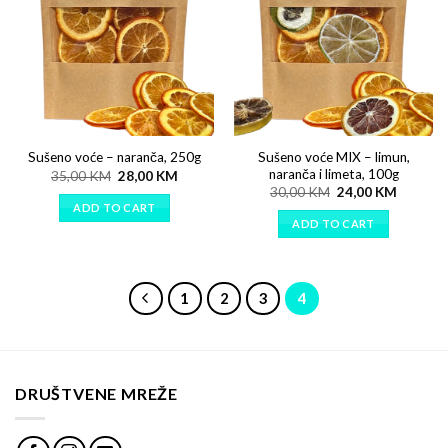
Sušeno voće MIX – limun,
Sušeno voće – naranča, 250g
naranča i limeta, 100g
35,00
KM
28,00
KM
30,00
KM
24,00
KM
ADD TO CART
ADD TO CART
1
2
3
4
DRUŠTVENE MREŽE