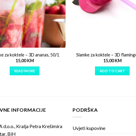
ke za koktele – 3D ananas, 50/1
Slamke za koktele – 3D flaming
15,00
KM
15,00
KM
READ MORE
ADD TO CART
VNE INFORMACIJE
PODRŠKA
 d.o.o., Kralja Petra Krešimira
Uvjeti kupovine
tar, BiH