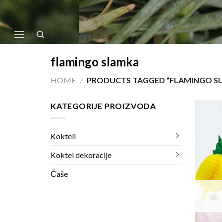
Skip
to
content
flamingo slamka
HOME
/
PRODUCTS TAGGED “FLAMINGO S
KATEGORIJE PROIZVODA
Kokteli
Koktel dekoracije
Čaše