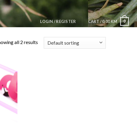
0
LOGIN / REGISTER
CART /
0,00
KM
owing all 2 results